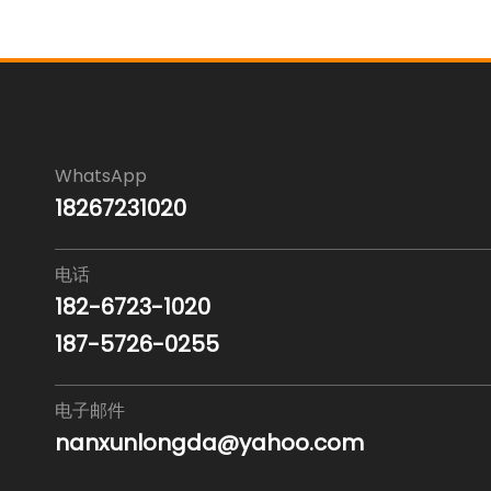
WhatsApp
18267231020
电话
182-6723-1020
187-5726-0255
电子邮件
nanxunlongda@yahoo.com