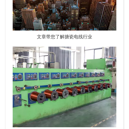
文章带您了解搪瓷电线行业