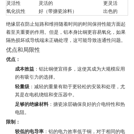
灵活性
灵活的
更灵活
氧化抗性
好（带搪瓷涂料）
出色的
绝缘层在防止短路和维持随着时间的时间保持性能方面起
着至关重要的作用。但是，铝本身比铜更容易氧化，如果
隔热损坏或导线端未正确处理，这可能导致连通性问题。
优点和局限性
优点：
成本效益
：铝比铜便宜得多，这使其成为大规模应用
的有吸引力的选择。
轻量级
：减轻的重量有助于更轻松的安装和处理，尤
其是在电机绕组和变压器中。
足够的绝缘材料
：搪瓷涂层确保良好的介电特性和热
电阻。
限制：
较低的电导率
：铝的电力效率低于铜，对于相同的电