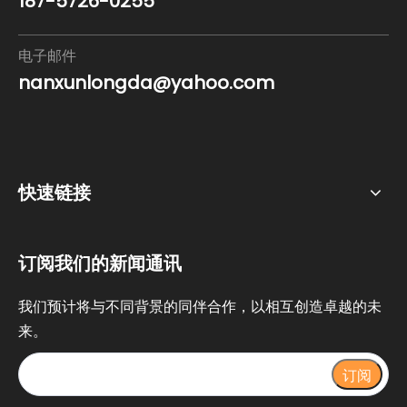
187-5726-0255
电子邮件
nanxunlongda@yahoo.com
快速链接
订阅我们的新闻通讯
我们预计将与不同背景的同伴合作，以相互创造卓越的未
来。
订阅