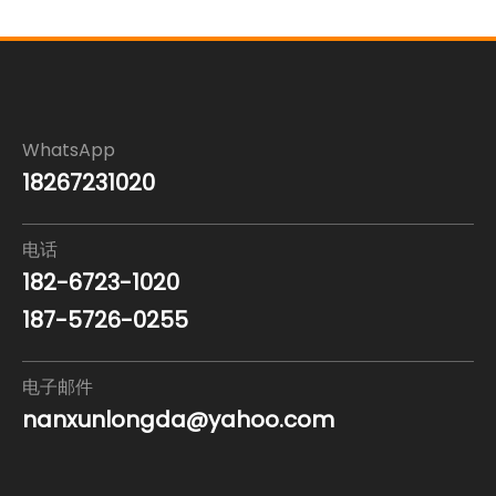
WhatsApp
18267231020
电话
182-6723-1020
187-5726-0255
电子邮件
nanxunlongda@yahoo.com